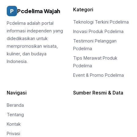
Kategori
P
Pcdelima Wajah
Teknologi Terkini Pcdelima
Pcdelima adalah portal
informasi independen yang
Inovasi Produk Pcdelima
didedikasikan untuk
Testimoni Pelanggan
mempromosikan wisata,
Pcdelima
kuliner, dan budaya
Tips Merawat Produk
Indonesia.
Pcdelima
Event & Promo Pcdelima
Navigasi
Sumber Resmi & Data
Beranda
Tentang
Kontak
Privasi